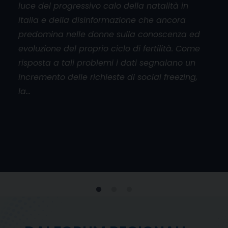
luce del progressivo calo della natalità in
aper
Italia e della disinformazione che ancora
cado
orum
predomina nelle donne sulla conoscenza ed
base
l
evoluzione del proprio ciclo di fertilità. Come
mani
risposta a tali problemi i dati segnalano un
don
incremento delle richieste di social freezing,
inol
la…
viol
e
 al