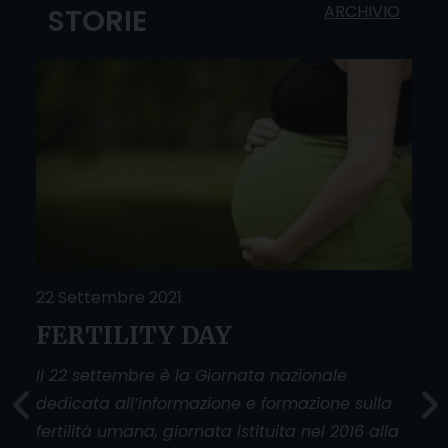
ARCHIVIO
STORIE
22 Settembre 2021
25 
FERTILITY DAY
Do
O
sfi
Il 22 settembre è la Giornata nazionale
dedicata all’informazione e formazione sulla
La g
fertilità umana, giornata istituita nel 2016 alla
donn