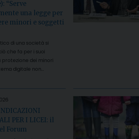
): “Serve
mente una legge per
re minori e soggetti
tico di una società si
iò che fa per i suoi
 protezione dei minori
stema digitale non…
2026
INDICAZIONI
I PER I LICEI: il
del Forum