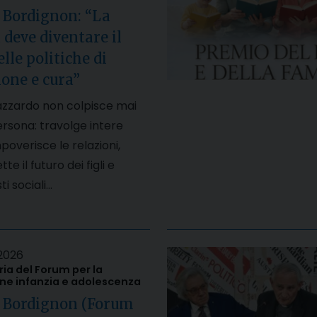
 Bordignon: “La
 deve diventare il
lle politiche di
one e cura”
’azzardo non colpisce mai
ersona: travolge intere
mpoverisce le relazioni,
 il futuro dei figli e
i sociali…
2026
a del Forum per la
e infanzia e adolescenza
, Bordignon (Forum