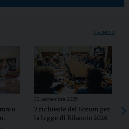
ARCHIVIO
30 Settembre 2025
1
rmato
7 richieste del Forum per
G
o.
la legge di Bilancio 2026
d
,