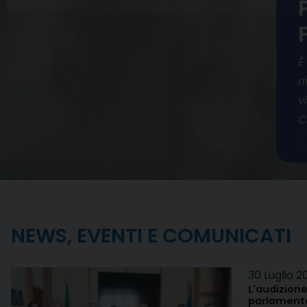
È
r
v
C
NEWS, EVENTI E COMUNICATI
30 Luglio 2
L'audizione
parlamenta