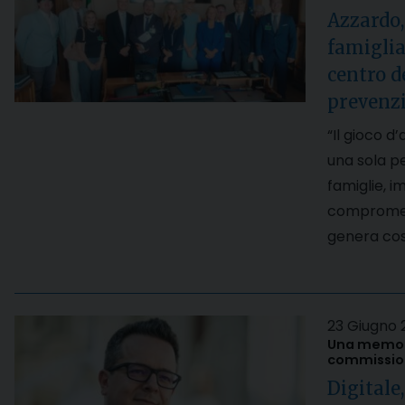
Azzardo,
famiglia
centro de
prevenzi
“Il gioco d
una sola p
famiglie, i
compromette
genera cost
23 Giugno 
Una memori
commission
Digitale