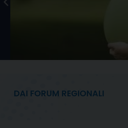
ità
urati
le
DAI FORUM REGIONALI