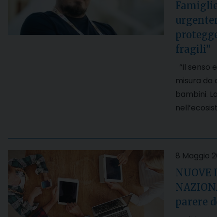
Famiglie
urgente
protegge
fragili”
“Il senso e
misura da c
bambini. La
nell’ecosi
8 Maggio 
NUOVE 
NAZIONAL
parere 