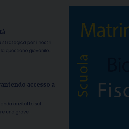
tà
 strategica per i nostri
E la questione giovanile…
arantendo accesso a
 fonda anzitutto sul
are una grave…