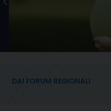
ità
urati
le
DAI FORUM REGIONALI