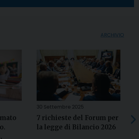
ARCHIVIO
30 Settembre 2025
1
rmato
7 richieste del Forum per
G
o.
la legge di Bilancio 2026
d
,