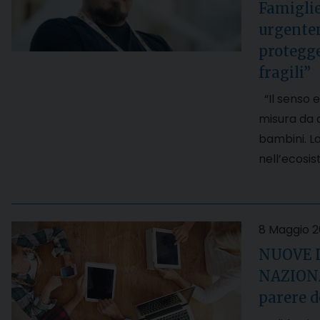
Famiglie
urgente
protegge
fragili”
“Il senso e
misura da c
bambini. La
nell’ecosi
8 Maggio 
NUOVE 
NAZIONAL
parere 