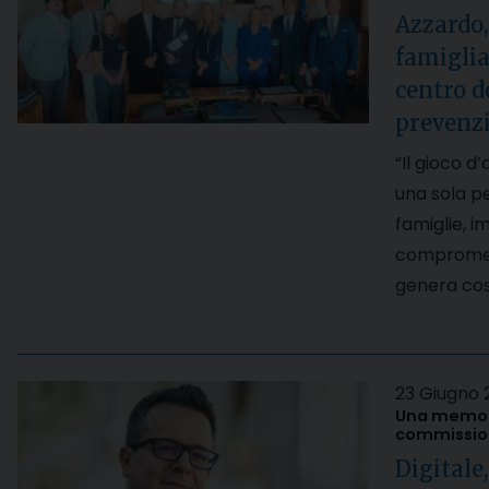
Azzardo,
famiglia
centro de
prevenzi
“Il gioco d
una sola p
famiglie, i
compromette
genera cost
23 Giugno 
Una memori
commission
Digitale