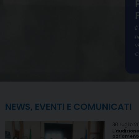
È
r
v
C
NEWS, EVENTI E COMUNICATI
30 Luglio 2
L'audizione
parlamenta