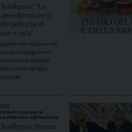
 Bordignon: “La
 deve diventare il
lle politiche di
one e cura”
’azzardo non colpisce mai
ersona: travolge intere
mpoverisce le relazioni,
 il futuro dei figli e
i sociali…
2026
a del Forum per la
e infanzia e adolescenza
, Bordignon (Forum