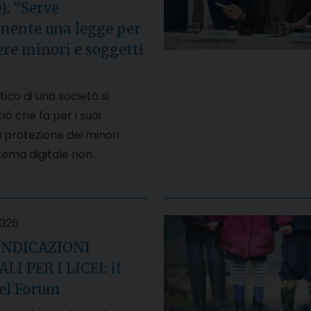
): “Serve
mente una legge per
re minori e soggetti
tico di una società si
iò che fa per i suoi
 protezione dei minori
stema digitale non…
2026
INDICAZIONI
I PER I LICEI: il
del Forum