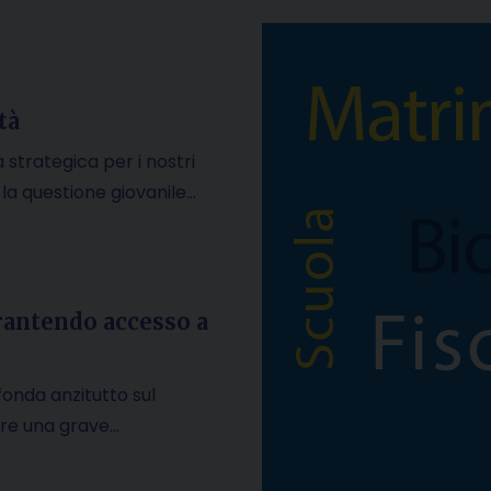
tà
 strategica per i nostri
E la questione giovanile…
arantendo accesso a
 fonda anzitutto sul
are una grave…