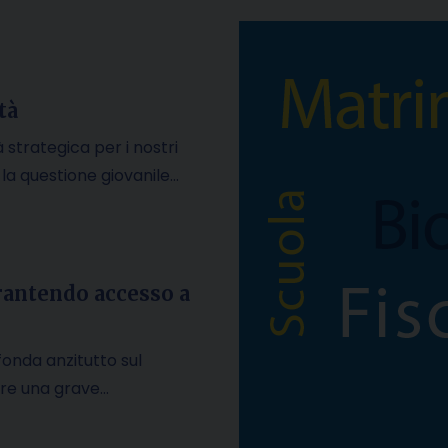
tà
 strategica per i nostri
E la questione giovanile…
arantendo accesso a
 fonda anzitutto sul
are una grave…