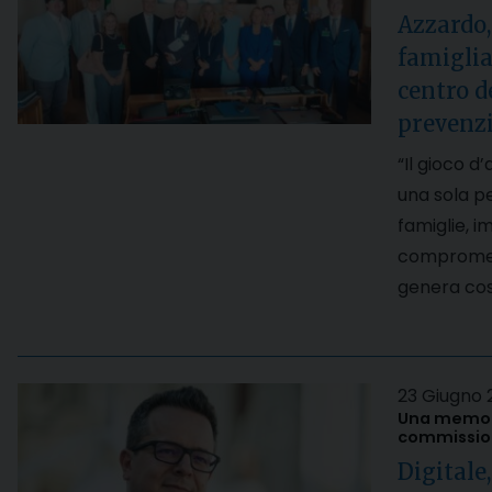
Azzardo,
famiglia
centro de
prevenzi
“Il gioco d
una sola p
famiglie, i
compromette
genera cost
23 Giugno 
Una memori
commission
Digitale