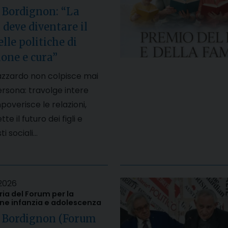
 Bordignon: “La
 deve diventare il
lle politiche di
one e cura”
’azzardo non colpisce mai
ersona: travolge intere
mpoverisce le relazioni,
 il futuro dei figli e
i sociali…
2026
a del Forum per la
e infanzia e adolescenza
, Bordignon (Forum