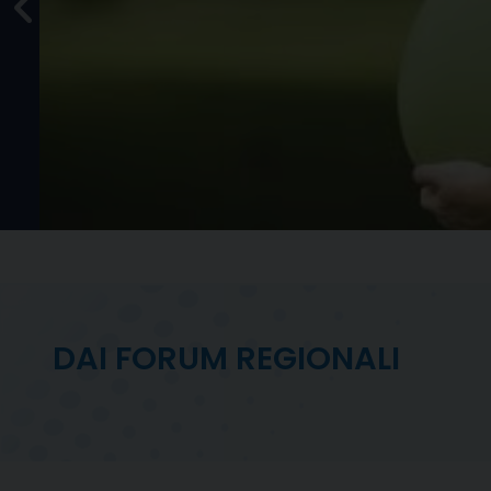
ità
urati
le
DAI FORUM REGIONALI