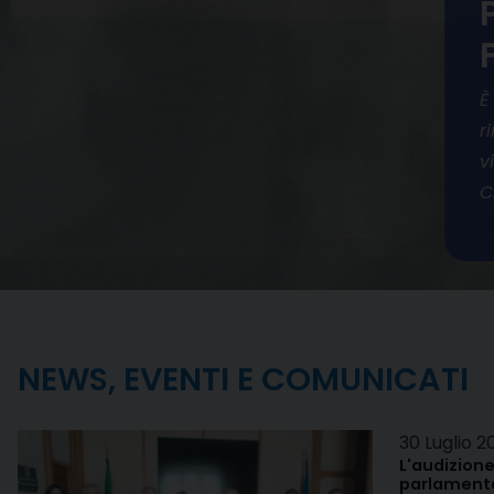
È
r
v
C
NEWS, EVENTI E COMUNICATI
30 Luglio 2
L'audizione
parlamenta