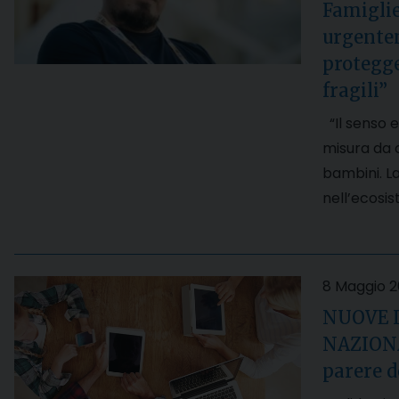
Famiglie
urgente
protegge
fragili”
“Il senso e
misura da c
bambini. La
nell’ecosi
8 Maggio 
NUOVE 
NAZIONAL
parere 