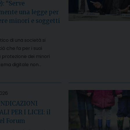
): “Serve
mente una legge per
re minori e soggetti
tico di una società si
iò che fa per i suoi
 protezione dei minori
stema digitale non…
2026
INDICAZIONI
I PER I LICEI: il
del Forum