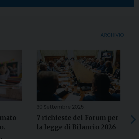
ARCHIVIO
30 Settembre 2025
1
rmato
7 richieste del Forum per
G
o.
la legge di Bilancio 2026
d
,