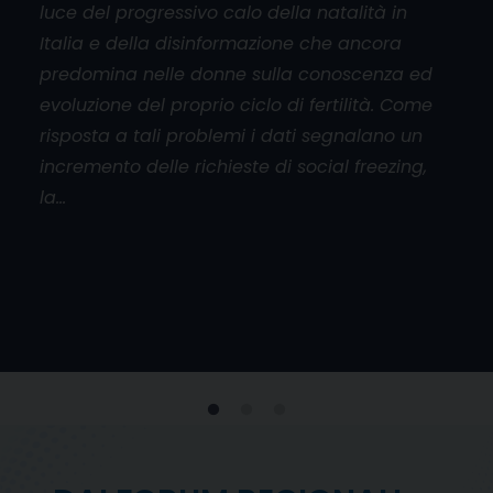
luce del progressivo calo della natalità in
aper
Italia e della disinformazione che ancora
cado
orum
predomina nelle donne sulla conoscenza ed
base
l
evoluzione del proprio ciclo di fertilità. Come
mani
risposta a tali problemi i dati segnalano un
don
incremento delle richieste di social freezing,
inol
la…
viol
e
 al