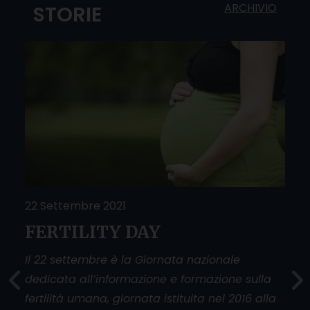
ARCHIVIO
STORIE
22 Settembre 2021
25 
FERTILITY DAY
Do
O
sfi
Il 22 settembre è la Giornata nazionale
dedicata all’informazione e formazione sulla
La g
fertilità umana, giornata istituita nel 2016 alla
donn