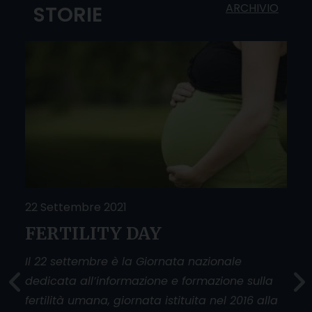
ARCHIVIO
STORIE
22 Settembre 2021
25 
FERTILITY DAY
Do
O
sfi
Il 22 settembre è la Giornata nazionale
dedicata all’informazione e formazione sulla
La g
fertilità umana, giornata istituita nel 2016 alla
donn