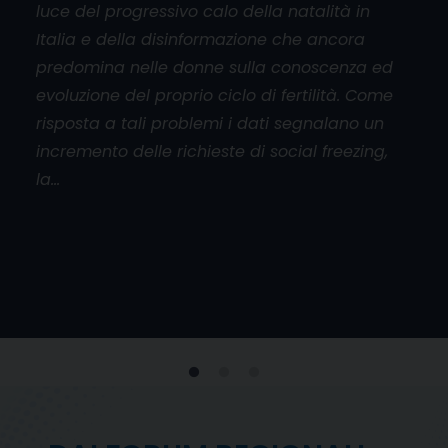
luce del progressivo calo della natalità in
aper
Italia e della disinformazione che ancora
cado
orum
predomina nelle donne sulla conoscenza ed
base
l
evoluzione del proprio ciclo di fertilità. Come
mani
risposta a tali problemi i dati segnalano un
don
incremento delle richieste di social freezing,
inol
la…
viol
e
 al