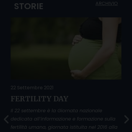
ARCHIVIO
STORIE
22 Settembre 2021
25 
FERTILITY DAY
Do
O
sfi
Il 22 settembre è la Giornata nazionale
dedicata all’informazione e formazione sulla
La g
fertilità umana, giornata istituita nel 2016 alla
donn