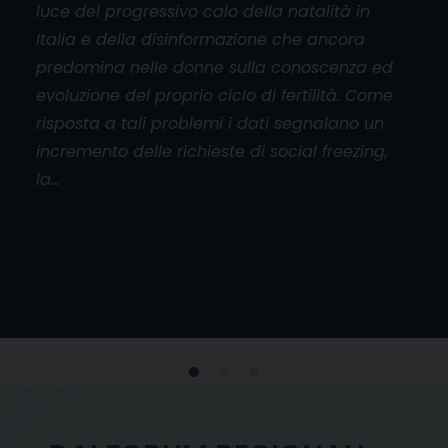
luce del progressivo calo della natalità in
aper
Italia e della disinformazione che ancora
cado
orum
predomina nelle donne sulla conoscenza ed
base
l
evoluzione del proprio ciclo di fertilità. Come
mani
risposta a tali problemi i dati segnalano un
don
incremento delle richieste di social freezing,
inol
la…
viol
e
 al