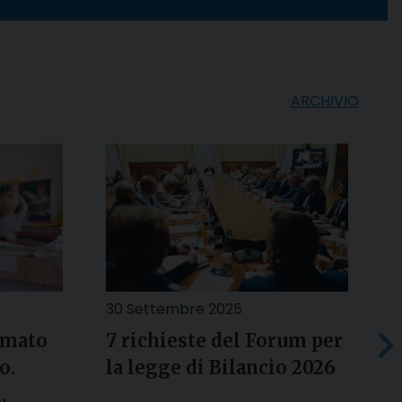
ARCHIVIO
30 Settembre 2025
1
rmato
7 richieste del Forum per
G
o.
la legge di Bilancio 2026
d
,