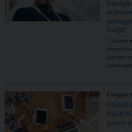
Famiglie
urgente
protegge
fragili”
“Il senso e
misura da c
bambini. La
nell’ecosi
8 Maggio 
NUOVE 
NAZIONAL
parere 