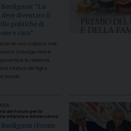
 Bordignon: “La
 deve diventare il
lle politiche di
one e cura”
’azzardo non colpisce mai
ersona: travolge intere
mpoverisce le relazioni,
 il futuro dei figli e
i sociali…
2026
a del Forum per la
e infanzia e adolescenza
, Bordignon (Forum