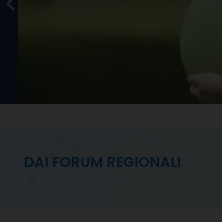
ità
urati
le
DAI FORUM REGIONALI