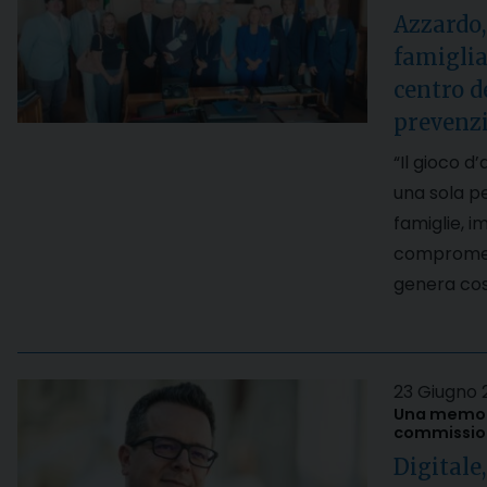
Azzardo,
famiglia
centro de
prevenzi
“Il gioco d
una sola p
famiglie, i
compromette
genera cost
23 Giugno 
Una memori
commission
Digitale