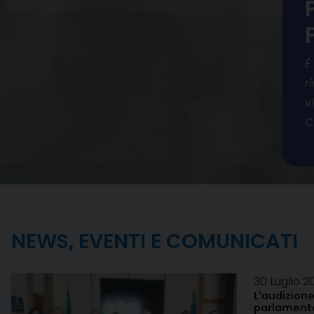
È
r
v
C
NEWS, EVENTI E COMUNICATI
30 Luglio 2
L'audizione
parlamenta