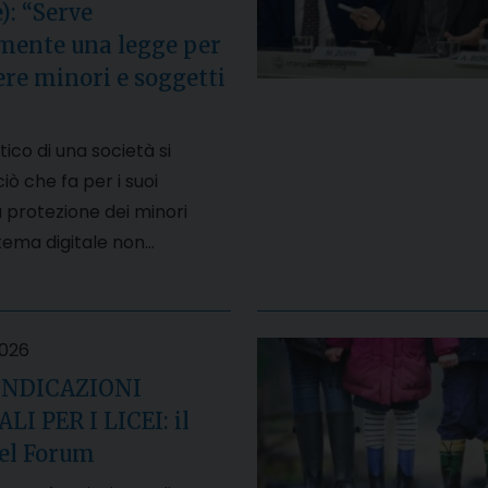
): “Serve
mente una legge per
re minori e soggetti
tico di una società si
iò che fa per i suoi
 protezione dei minori
stema digitale non…
2026
INDICAZIONI
I PER I LICEI: il
del Forum