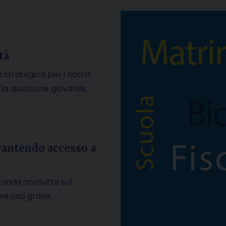
tà
 strategica per i nostri
E la questione giovanile…
arantendo accesso a
 fonda anzitutto sul
are una grave…