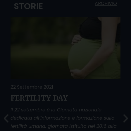
ARCHIVIO
STORIE
22 Settembre 2021
25 
FERTILITY DAY
Do
O
sfi
Il 22 settembre è la Giornata nazionale
dedicata all’informazione e formazione sulla
La g
fertilità umana, giornata istituita nel 2016 alla
donn