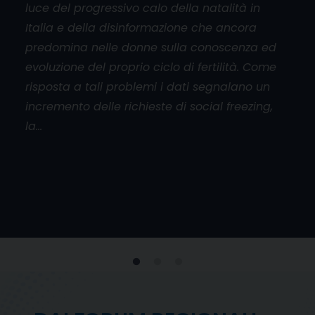
luce del progressivo calo della natalità in
aper
Italia e della disinformazione che ancora
cado
orum
predomina nelle donne sulla conoscenza ed
base
l
evoluzione del proprio ciclo di fertilità. Come
mani
risposta a tali problemi i dati segnalano un
don
incremento delle richieste di social freezing,
inol
la…
viol
e
 al