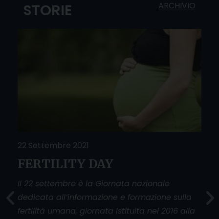
ARCHIVIO
STORIE
22 Settembre 2021
25 
FERTILITY DAY
Do
O
sfi
Il 22 settembre è la Giornata nazionale
dedicata all’informazione e formazione sulla
La g
fertilità umana, giornata istituita nel 2016 alla
donn