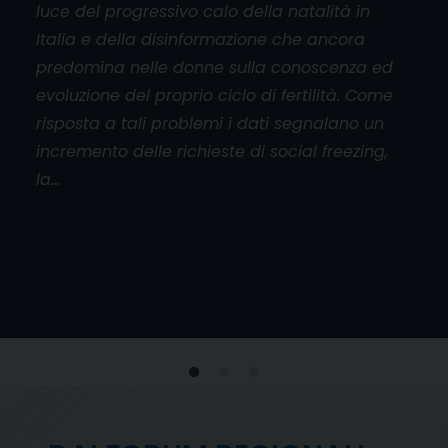
luce del progressivo calo della natalità in
aper
Italia e della disinformazione che ancora
cado
orum
predomina nelle donne sulla conoscenza ed
base
l
evoluzione del proprio ciclo di fertilità. Come
mani
risposta a tali problemi i dati segnalano un
don
incremento delle richieste di social freezing,
inol
la…
viol
e
 al