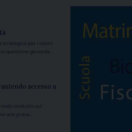
tà
 strategica per i nostri
E la questione giovanile…
arantendo accesso a
 fonda anzitutto sul
are una grave…