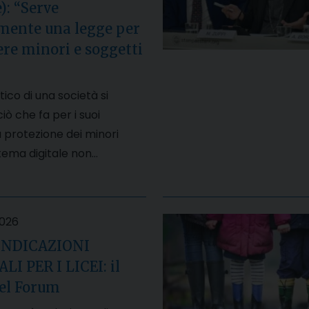
): “Serve
mente una legge per
re minori e soggetti
tico di una società si
iò che fa per i suoi
 protezione dei minori
stema digitale non…
2026
INDICAZIONI
I PER I LICEI: il
del Forum