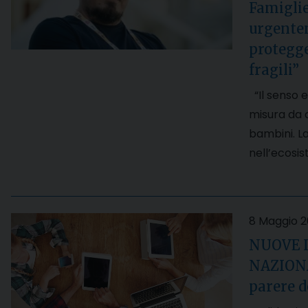
Famiglie
urgente
protegge
fragili”
“Il senso e
misura da c
bambini. La
nell’ecosi
8 Maggio 
NUOVE 
NAZIONAL
parere 