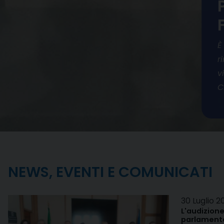
È
r
v
C
NEWS, EVENTI E COMUNICATI
30 Luglio 2
L'audizione
parlamenta