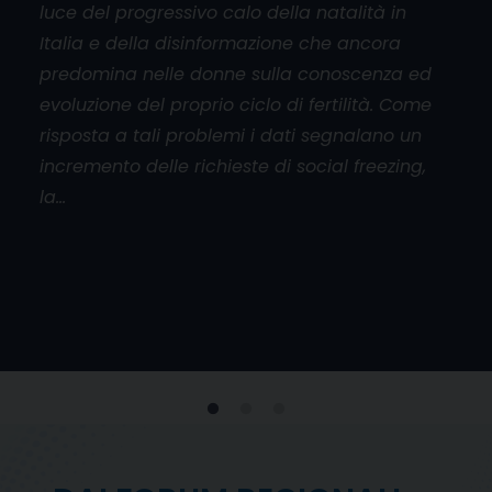
luce del progressivo calo della natalità in
aper
Italia e della disinformazione che ancora
cado
orum
predomina nelle donne sulla conoscenza ed
base
l
evoluzione del proprio ciclo di fertilità. Come
mani
risposta a tali problemi i dati segnalano un
don
incremento delle richieste di social freezing,
inol
la…
viol
e
 al