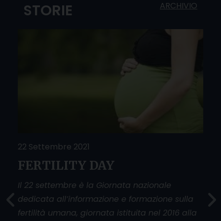
ARCHIVIO
STORIE
22 Settembre 2021
25 
FERTILITY DAY
Do
O
sfi
Il 22 settembre è la Giornata nazionale
dedicata all’informazione e formazione sulla
La g
fertilità umana, giornata istituita nel 2016 alla
donn