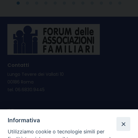
Contatti
Lungo Tevere dei Vallati 10
00186 Roma
tel. 06.6830.9445
Il Forum nasce per
promuovere e salvaguardare i valori e i diritti della
Informativa
famiglia
Utilizziamo cookie o tecnologie simili per
riconsegnare alla famiglia il diritto di cittadinanza