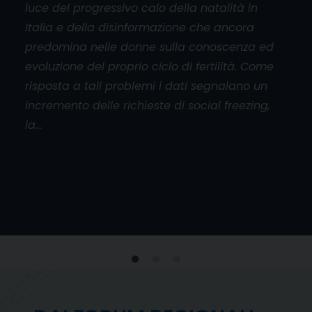
luce del progressivo calo della natalità in
aper
Italia e della disinformazione che ancora
cado
orum
predomina nelle donne sulla conoscenza ed
base
l
evoluzione del proprio ciclo di fertilità. Come
mani
risposta a tali problemi i dati segnalano un
don
incremento delle richieste di social freezing,
inol
la…
viol
e
 al